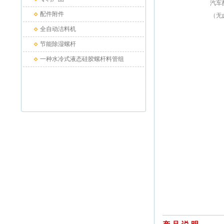
汽车
配件附件
（无卤
全自动洁料机
节能除湿螺杆
一种水冷式液态硅胶螺杆料管组