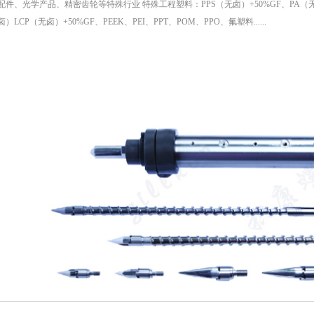
配件、光学产品、精密齿轮等特殊行业 特殊工程塑料：PPS（无卤）+50%GF、PA（无卤）
）LCP（无卤）+50%GF、PEEK、PEI、PPT、POM、PPO、氟塑料......