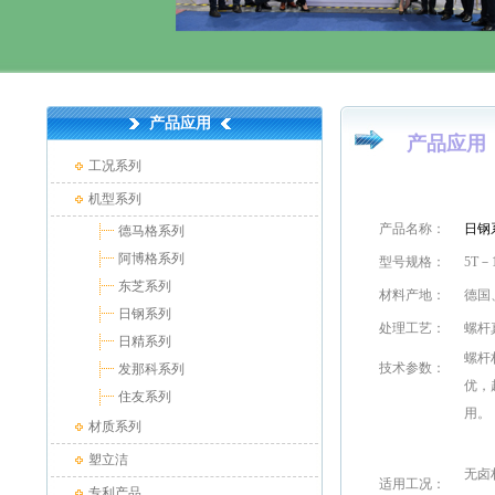
产品应用
产品应用
工况系列
机型系列
产品名称：
日钢
德马格系列
阿博格系列
型号规格：
5T
东芝系列
材料产地：
德国
日钢系列
处理工艺：
螺杆
日精系列
螺杆
技术参数：
发那科系列
优，
住友系列
用。
材质系列
塑立洁
无卤
适用工况
：
专利产品