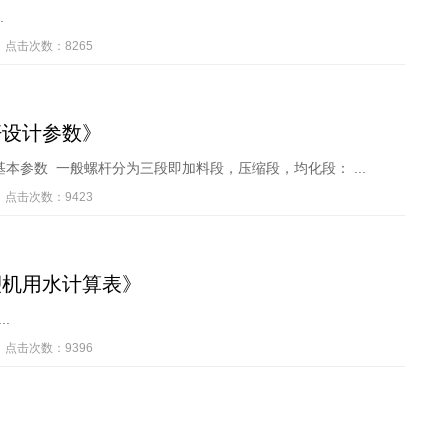
.
点击次数：8265
杆设计参数》
本参数 一般螺杆分为三段即加料段，压缩段，均化段： ...
点击次数：9423
塑机用水计算表》
..
点击次数：9396