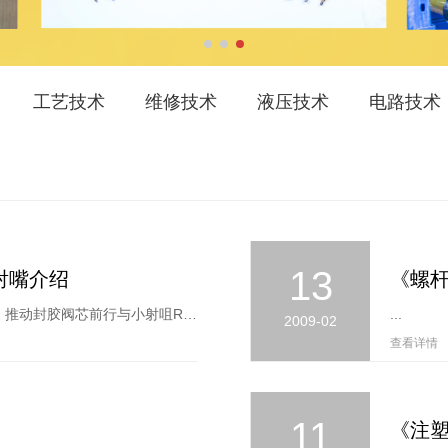
工艺技术
维修技术
液压技术
电路技术
13
射嘴介绍
《螺
内弹簧防流延射咀，通过弹簧产生的推力，推动封胶阀芯前行与小射咀R度的精密配合，达到密封出料孔防流延的功效。防...
...
2009-02
查看详情 
11
《注