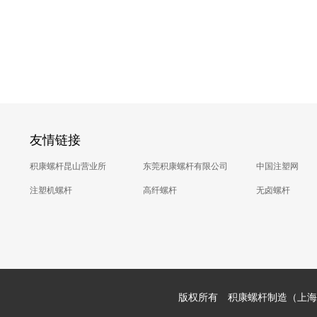
友情链接
积康螺杆昆山营业所
东莞积康螺杆有限公司
中国注塑网
注塑机螺杆
高纤螺杆
无卤螺杆
版权所有 积康螺杆制造（上海