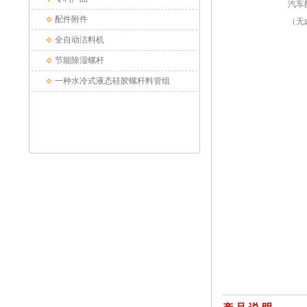
汽车
配件附件
（无卤
全自动洁料机
节能除湿螺杆
一种水冷式液态硅胶螺杆料管组