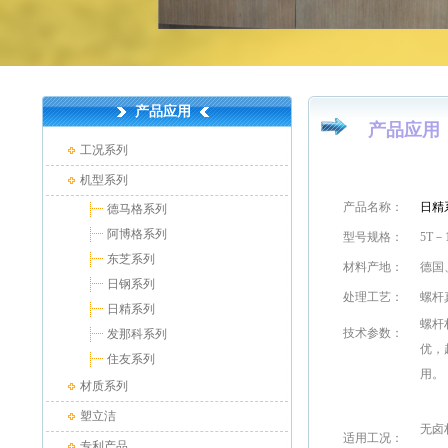
产品应用
产品应用
工况系列
机型系列
产品名称：
日精
德马格系列
阿博格系列
型号规格：
5T
东芝系列
材料产地：
德国
日钢系列
处理工艺：
螺杆
日精系列
螺杆
技术参数：
发那科系列
优，
住友系列
用。
材质系列
塑立洁
无卤
适用工况
：
专利产品