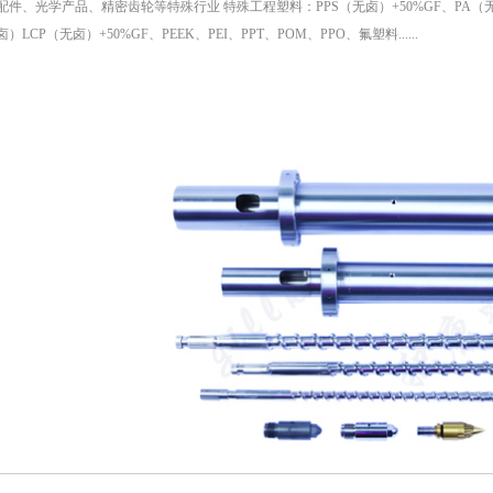
配件、光学产品、精密齿轮等特殊行业 特殊工程塑料：PPS（无卤）+50%GF、PA（无卤）
）LCP（无卤）+50%GF、PEEK、PEI、PPT、POM、PPO、氟塑料......