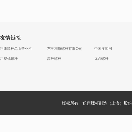
友情链接
积康螺杆昆山营业所
东莞积康螺杆有限公司
中国注塑网
注塑机螺杆
高纤螺杆
无卤螺杆
版权所有 积康螺杆制造（上海）股份