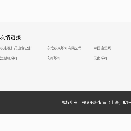
友情链接
积康螺杆昆山营业所
东莞积康螺杆有限公司
中国注塑网
注塑机螺杆
高纤螺杆
无卤螺杆
版权所有 积康螺杆制造（上海）股份