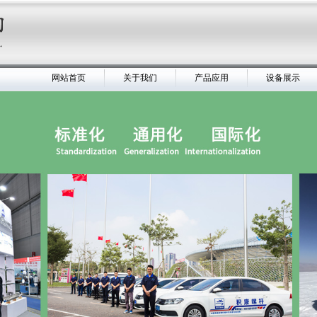
网站首页
关于我们
产品应用
设备展示