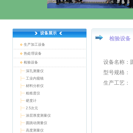
设备展示
检验设备
生产加工设备
热处理设备
设
备名称
：
检验设备
深孔测量仪
型号规格：
工业内窥镜
生产工艺：
材料分析仪
粗糙度仪
硬度计
2.5次元
涂层厚度测量仪
圆跳动测量仪
高度测量仪