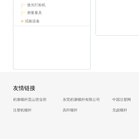
激光打标机
测量量具
试验设备
友情链接
积康螺杆昆山营业所
东莞积康螺杆有限公司
中国注塑网
注塑机螺杆
高纤螺杆
无卤螺杆